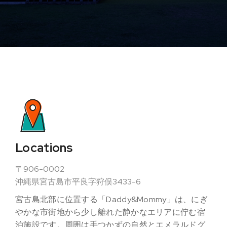
Locations
〒906-0002
沖縄県宮古島市平良字狩俣3433-6
宮古島北部に位置する「Daddy&Mommy」は、にぎ
やかな市街地から少し離れた静かなエリアに佇む宿
泊施設です。周囲は手つかずの自然とエメラルドグ